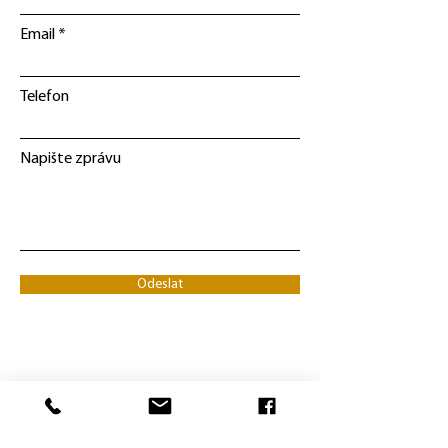
Email
Telefon
Napište zprávu
Odeslat
Adresa:
ENERKOM Šumavsko, z.s.