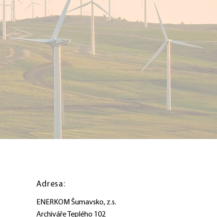
Adresa:
ENERKOM Šumavsko, z.s.
Archiváře Teplého 102