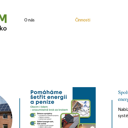
O nás
Činnosti
Spol
ener
Nabíz
syst