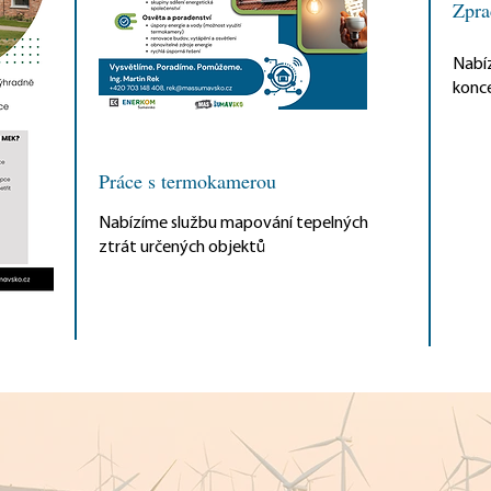
Zpra
Nabíz
konce
Práce s termokamerou
Nabízíme službu mapování tepelných
ztrát určených objektů